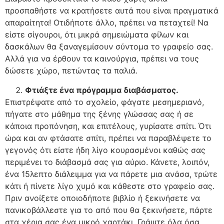
προσπαθήστε να κρατήσετε αυτά που είναι πραγματικά
απαραίτητα! Οτιδήποτε άλλο, πρέπει να πεταχτεί! Να
είστε σίγουροι, ότι μικρά σημειώματα φίλων και
δασκάλων θα ξαναγεμίσουν σύντομα το γραφείο σας.
Αλλά για να έρθουν τα καινούργια, πρέπει να τους
δώσετε χώρο, πετώντας τα παλιά.
Φτιάξτε ένα πρόγραμμα διαβάσματος
.
Επιστρέψατε από το σχολείο, φάγατε μεσημεριανό,
πήγατε στο μάθημα της ξένης γλώσσας σας ή σε
κάποια προπόνηση, και επιτέλους, γυρίσατε σπίτι. Ότι
ώρα και αν φτάσατε σπίτι, πρέπει να παραβλέψετε το
γεγονός ότι είστε ήδη λίγο κουρασμένοι καθώς σας
περιμένει το διάβασμά σας για αύριο. Κάνετε, λοιπόν,
ένα 15λεπτο διάλειμμα για να πάρετε μια ανάσα, τρώτε
κάτι ή πίνετε λίγο χυμό και κάθεστε στο γραφείο σας.
Πριν ανοίξετε οποιοδήποτε βιβλίο ή ξεκινήσετε να
πανικοβάλλεστε για το από που θα ξεκινήσετε, πάρτε
στα χέρια σας ένα μικρό χαρτάκι. Γράψτε όλα όσα