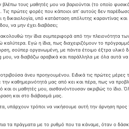
 βλέπω τους μαθητές μου να βαριούνται (το οποίο φυσικά
. Τις πρώτες φορές που κάποιοι απ’ αυτούς δεν παρέδωσα
αι η δικαιολογία, υπό κατάσταση απόλυτης καραντίνας κα
ου, να μην έχει διαβάσει;
ακολουθώ την ίδια συμπεριφορά από την πλειονότητα των
 καλύτερα. Εγώ η ίδια, πως διαχειριζόμουν το πρόγραμμά
ρση, σούπερ οργανωμένη, με πάντα έτοιμο έξτρα υλικό δι
g μου, να διαβάζω αραβικά και παράλληλα με όλα αυτά να
ρονοτριβούσα άνευ προηγουμένου. Ειδικά τις πρώτες μέρες
 την καθημερινότητά μας από κει και πέρα, πως να προβ
ό και οι μαθητές μου, αισθανόντουσαν ακριβώς το ίδιο. Ό
δραση και στο διάβασμά μας.
α, υπάρχουν τρόποι να νικήσουμε αυτή την άρνηση προς 
ια τα πράγματα με το ρυθμό που τα κάναμε, όταν ο δάσκαλ